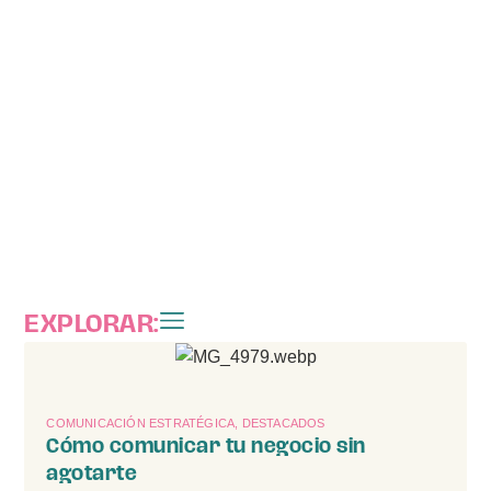
EXPLORAR:
CREATIVIDAD PRÁCTICA
COMUNICACIÓN ESTRATÉGICA
BLOQUEOS CREATIVOS
HERRAMIENTAS CREATIVAS
COMUNICACIÓN ESTRATÉGICA
,
DESTACADOS
Cómo comunicar tu negocio sin
agotarte