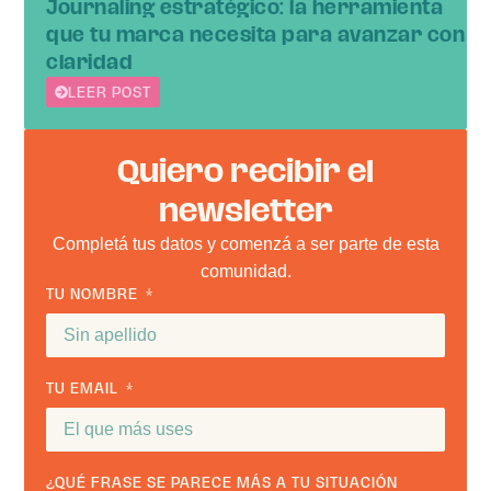
Journaling estratégico: la herramienta
que tu marca necesita para avanzar con
claridad
LEER POST
Quiero recibir el
newsletter
Completá tus datos y comenzá a ser parte de esta
comunidad.
TU NOMBRE
TU EMAIL
¿QUÉ FRASE SE PARECE MÁS A TU SITUACIÓN