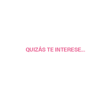
QUIZÁS TE INTERESE...
Cómo comunicar tu negocio sin agotarte
Evolucionar tu marca sin romperlo todo: guía